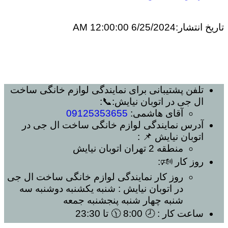
تاریخ انتشار:
6/25/2024 12:00:00 AM
تلفن پشتیبانی برای
نمایندگی لوازم خانگی ساخت
ال جی در اتوبان نیایش
:📞:
آقای هاشمی:
09125353655
آدرس
نمایندگی لوازم خانگی ساخت ال جی در
اتوبان نیایش
📌 :
منطقه 2 تهران
اتوبان نیایش
روز کار 🕬:
روز کار
نمایندگی لوازم خانگی ساخت ال جی
در اتوبان نیایش
: شنبه یکشنبه دوشنبه سه
شنبه چهار شنبه پنجشنبه جمعه
ساعت کار
: 🕗 8:00 🕦 تا 23:30