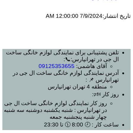
تاریخ انتشار:
7/9/2024 12:00:00 AM
تلفن پشتیبانی برای
نمایندگی لوازم خانگی ساخت
ال جی در تهرانپارس
:📞:
آقای هاشمی:
09125353655
آدرس
نمایندگی لوازم خانگی ساخت ال جی در
تهرانپارس
📌 :
منطقه 4 تهران
تهرانپارس
روز کار 🕬:
روز کار
نمایندگی لوازم خانگی ساخت ال جی
در تهرانپارس
: شنبه یکشنبه دوشنبه سه شنبه
چهار شنبه پنجشنبه جمعه
ساعت کار
: 🕗 8:00 🕦 تا 23:30