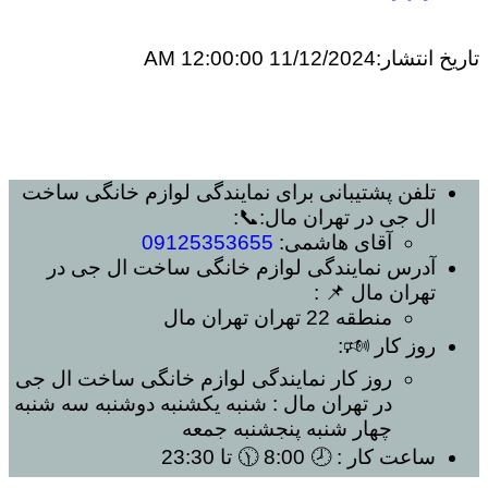
تاریخ انتشار:
11/12/2024 12:00:00 AM
تلفن پشتیبانی برای
نمایندگی لوازم خانگی ساخت
ال جی در تهران مال
:📞:
آقای هاشمی:
09125353655
آدرس
نمایندگی لوازم خانگی ساخت ال جی در
تهران مال
📌 :
منطقه 22 تهران
تهران مال
روز کار 🕬:
روز کار
نمایندگی لوازم خانگی ساخت ال جی
در تهران مال
: شنبه یکشنبه دوشنبه سه شنبه
چهار شنبه پنجشنبه جمعه
ساعت کار
: 🕗 8:00 🕦 تا 23:30