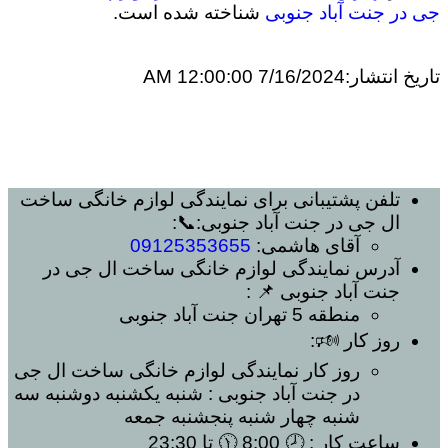
جی در جنت آباد جنوبی
شناخته شده است.
تاریخ انتشار:
7/16/2024 12:00:00 AM
تلفن پشتیبانی برای
نمایندگی لوازم خانگی ساخت
ال جی در جنت آباد جنوبی
:📞:
آقای هاشمی:
09125353655
آدرس
نمایندگی لوازم خانگی ساخت ال جی در
جنت آباد جنوبی
📌 :
منطقه 5 تهران
جنت آباد جنوبی
روز کار 🕬:
روز کار
نمایندگی لوازم خانگی ساخت ال جی
در جنت آباد جنوبی
: شنبه یکشنبه دوشنبه سه
شنبه چهار شنبه پنجشنبه جمعه
ساعت کار
: 🕗 8:00 🕦 تا 23:30