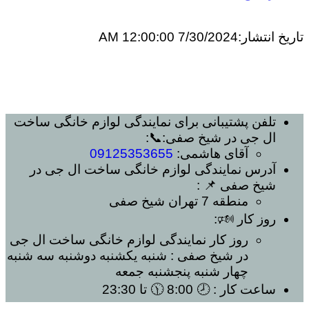
تاریخ انتشار:
7/30/2024 12:00:00 AM
تلفن پشتیبانی برای
نمایندگی لوازم خانگی ساخت
ال جی در شیخ صفی
:📞:
آقای هاشمی:
09125353655
آدرس
نمایندگی لوازم خانگی ساخت ال جی در
شیخ صفی
📌 :
منطقه 7 تهران
شیخ صفی
روز کار 🕬:
روز کار
نمایندگی لوازم خانگی ساخت ال جی
در شیخ صفی
: شنبه یکشنبه دوشنبه سه شنبه
چهار شنبه پنجشنبه جمعه
ساعت کار
: 🕗 8:00 🕦 تا 23:30