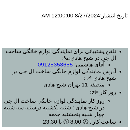
تاریخ انتشار:
8/27/2024 12:00:00 AM
تلفن پشتیبانی برای
نمایندگی لوازم خانگی ساخت
ال جی در شیخ هادی
:📞:
آقای هاشمی:
09125353655
آدرس
نمایندگی لوازم خانگی ساخت ال جی در
شیخ هادی
📌 :
منطقه 11 تهران
شیخ هادی
روز کار 🕬:
روز کار
نمایندگی لوازم خانگی ساخت ال جی
در شیخ هادی
: شنبه یکشنبه دوشنبه سه شنبه
چهار شنبه پنجشنبه جمعه
ساعت کار
: 🕗 8:00 🕦 تا 23:30