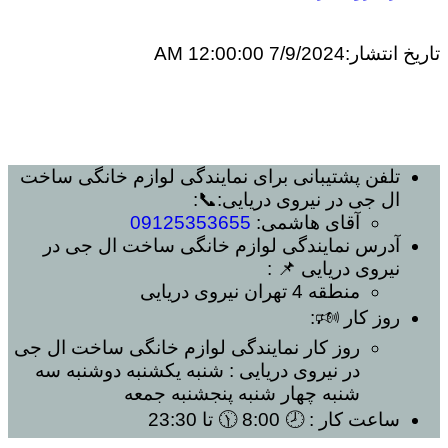
تاریخ انتشار:
7/9/2024 12:00:00 AM
تلفن پشتیبانی برای
نمایندگی لوازم خانگی ساخت
ال جی در نیروی دریایی
:📞:
آقای هاشمی:
09125353655
آدرس
نمایندگی لوازم خانگی ساخت ال جی در
نیروی دریایی
📌 :
منطقه 4 تهران
نیروی دریایی
روز کار 🕬:
روز کار
نمایندگی لوازم خانگی ساخت ال جی
در نیروی دریایی
: شنبه یکشنبه دوشنبه سه
شنبه چهار شنبه پنجشنبه جمعه
ساعت کار
: 🕗 8:00 🕦 تا 23:30