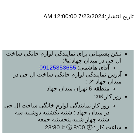
تاریخ انتشار:
7/23/2024 12:00:00 AM
تلفن پشتیبانی برای
نمایندگی لوازم خانگی ساخت
ال جی در میدان جهاد
:📞:
آقای هاشمی:
09125353655
آدرس
نمایندگی لوازم خانگی ساخت ال جی در
میدان جهاد
📌 :
منطقه 6 تهران
میدان جهاد
روز کار 🕬:
روز کار
نمایندگی لوازم خانگی ساخت ال جی
در میدان جهاد
: شنبه یکشنبه دوشنبه سه
شنبه چهار شنبه پنجشنبه جمعه
ساعت کار
: 🕗 8:00 🕦 تا 23:30