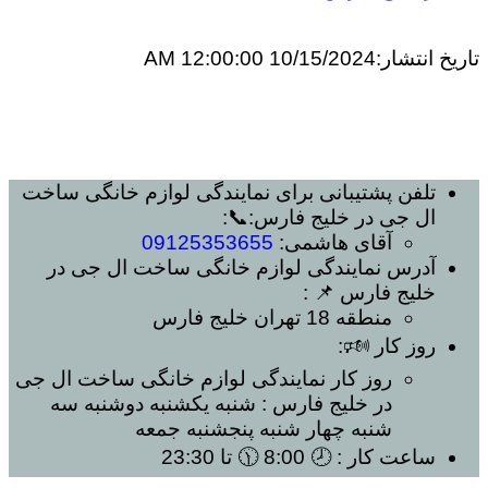
تاریخ انتشار:
10/15/2024 12:00:00 AM
تلفن پشتیبانی برای
نمایندگی لوازم خانگی ساخت
ال جی در خلیج فارس
:📞:
آقای هاشمی:
09125353655
آدرس
نمایندگی لوازم خانگی ساخت ال جی در
خلیج فارس
📌 :
منطقه 18 تهران
خلیج فارس
روز کار 🕬:
روز کار
نمایندگی لوازم خانگی ساخت ال جی
در خلیج فارس
: شنبه یکشنبه دوشنبه سه
شنبه چهار شنبه پنجشنبه جمعه
ساعت کار
: 🕗 8:00 🕦 تا 23:30