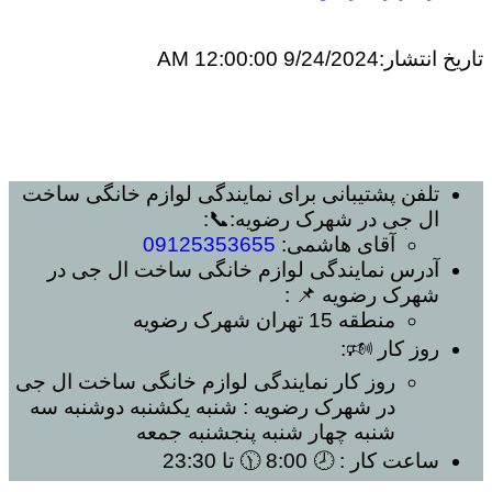
تاریخ انتشار:
9/24/2024 12:00:00 AM
تلفن پشتیبانی برای
نمایندگی لوازم خانگی ساخت
ال جی در شهرک رضویه
:📞:
آقای هاشمی:
09125353655
آدرس
نمایندگی لوازم خانگی ساخت ال جی در
شهرک رضویه
📌 :
منطقه 15 تهران
شهرک رضویه
روز کار 🕬:
روز کار
نمایندگی لوازم خانگی ساخت ال جی
در شهرک رضویه
: شنبه یکشنبه دوشنبه سه
شنبه چهار شنبه پنجشنبه جمعه
ساعت کار
: 🕗 8:00 🕦 تا 23:30