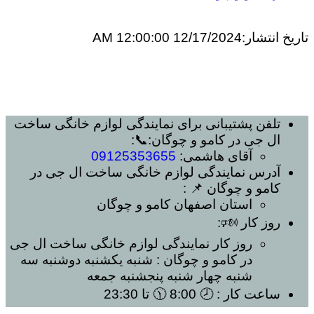
تاریخ انتشار:
12/17/2024 12:00:00 AM
تلفن پشتیبانی برای
نمایندگی لوازم خانگی ساخت
ال جی در کامو و چوگان
:📞:
آقای هاشمی:
09125353655
آدرس
نمایندگی لوازم خانگی ساخت ال جی در
کامو و چوگان
📌 :
استان اصفهان
کامو و چوگان
روز کار 🕬:
روز کار
نمایندگی لوازم خانگی ساخت ال جی
در کامو و چوگان
: شنبه یکشنبه دوشنبه سه
شنبه چهار شنبه پنجشنبه جمعه
ساعت کار
: 🕗 8:00 🕦 تا 23:30