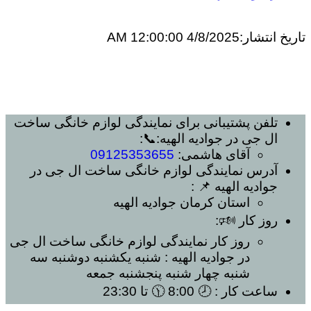
تاریخ انتشار:
4/8/2025 12:00:00 AM
تلفن پشتیبانی برای
نمایندگی لوازم خانگی ساخت
ال جی در جوادیه الهیه
:📞:
آقای هاشمی:
09125353655
آدرس
نمایندگی لوازم خانگی ساخت ال جی در
جوادیه الهیه
📌 :
استان کرمان
جوادیه الهیه
روز کار 🕬:
روز کار
نمایندگی لوازم خانگی ساخت ال جی
در جوادیه الهیه
: شنبه یکشنبه دوشنبه سه
شنبه چهار شنبه پنجشنبه جمعه
ساعت کار
: 🕗 8:00 🕦 تا 23:30