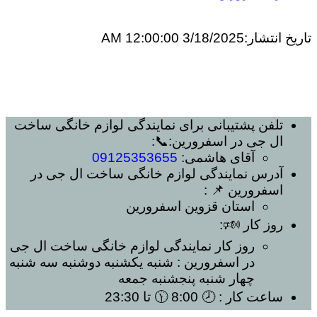
تاریخ انتشار:
3/18/2025 12:00:00 AM
تلفن پشتیبانی برای
نمایندگی لوازم خانگی ساخت
ال جی در اسفرورین
:📞:
آقای هاشمی:
09125353655
آدرس
نمایندگی لوازم خانگی ساخت ال جی در
اسفرورین
📌 :
استان قزوین
اسفرورین
روز کار 🕬:
روز کار
نمایندگی لوازم خانگی ساخت ال جی
در اسفرورین
: شنبه یکشنبه دوشنبه سه شنبه
چهار شنبه پنجشنبه جمعه
ساعت کار
: 🕗 8:00 🕦 تا 23:30