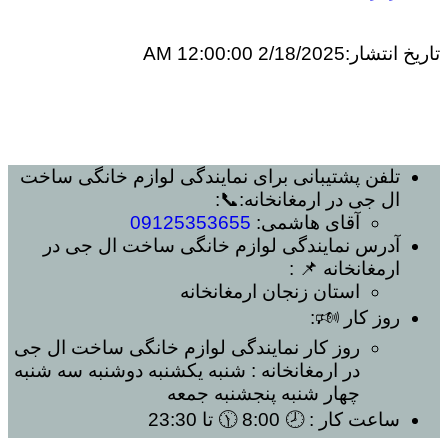
تاریخ انتشار:
2/18/2025 12:00:00 AM
تلفن پشتیبانی برای
نمایندگی لوازم خانگی ساخت
ال جی در ارمغانخانه
:📞:
آقای هاشمی:
09125353655
آدرس
نمایندگی لوازم خانگی ساخت ال جی در
ارمغانخانه
📌 :
استان زنجان
ارمغانخانه
روز کار 🕬:
روز کار
نمایندگی لوازم خانگی ساخت ال جی
در ارمغانخانه
: شنبه یکشنبه دوشنبه سه شنبه
چهار شنبه پنجشنبه جمعه
ساعت کار
: 🕗 8:00 🕦 تا 23:30