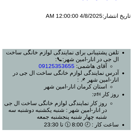
تاریخ انتشار:
4/8/2025 12:00:00 AM
تلفن پشتیبانی برای
نمایندگی لوازم خانگی ساخت
ال جی در انار-امین شهر
:📞:
آقای هاشمی:
09125353655
آدرس
نمایندگی لوازم خانگی ساخت ال جی در
انار-امین شهر
📌 :
استان کرمان
انار-امین شهر
روز کار 🕬:
روز کار
نمایندگی لوازم خانگی ساخت ال جی
در انار-امین شهر
: شنبه یکشنبه دوشنبه سه
شنبه چهار شنبه پنجشنبه جمعه
ساعت کار
: 🕗 8:00 🕦 تا 23:30